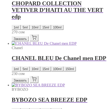
CHOPARD COLLECTION
VETIVER D’HAITI AU THE VERT
edp
1ml
5ml
10ml
15ml
100ml
270
сом
Заказать
Chanel
CHANEL BLEU De Chanel men EDP
1ml
5ml
10ml
15ml
100ml
150ml
230
сом
Заказать
BYBOZO
BYBOZO SEA BREEZE EDP