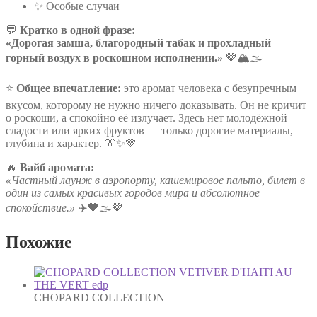
✨ Особые случаи
💬
Кратко в одной фразе:
«Дорогая замша, благородный табак и прохладный
горный воздух в роскошном исполнении.»
🤎🏔️🌫️
⭐
Общее впечатление:
это аромат человека с безупречным
вкусом, которому не нужно ничего доказывать. Он не кричит
о роскоши, а спокойно её излучает. Здесь нет молодёжной
сладости или ярких фруктов — только дорогие материалы,
глубина и характер. 👔✨🤎
🔥
Вайб аромата:
«Частный лаунж в аэропорту, кашемировое пальто, билет в
один из самых красивых городов мира и абсолютное
спокойствие.»
✈️🖤🌫️🤎
Похожие
CHOPARD COLLECTION