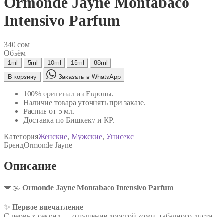
Ormonde Jayne Montabaco
Intensivo Parfum
340
сом
Объём
1ml
5ml
10ml
15ml
88ml
В корзину
Заказать в WhatsApp
100% оригинал из Европы.
Наличие товара уточнять при заказе.
Распив от 5 мл.
Доставка по Бишкеку и КР.
Категория
Женские
,
Мужские
,
Унисекс
Бренд
Ormonde Jayne
Описание
🤎🌫️
Ormonde Jayne Montabaco Intensivo Parfum
✨
Первое впечатление
С первых секунд — ощущение дорогой кожи, табачного листа