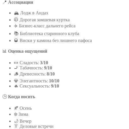
📍
Ассоциации
🏔️ Лодж в Андах
🧥 Дорогая замшевая куртка
✈️ Бизнес-класс дальнего рейса
📚 Библиотека старинного клуба
🥃 Виски у камина без лишнего пафоса
📊
Оценка ощущений
🍬 Сладость:
3/10
🚬 Табачность:
9/10
🪵 Древесность:
8/10
💎 Элегантность:
10/10
🔥 Сексуальность:
9/10
🕒
Когда носить
🍂 Осень
❄️ Зима
🌙 Вечер
👔 Деловые встречи