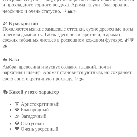
и прохладного горного воздуха. Аромат звучит благородно,
необычно и очень статусно. 🚬🏔️✨
🌿
В раскрытии
Появляются мягкие замшевые оттенки, сухие древесные ноты
и лёгкая дымность. Табак здесь не сигаретный, а аромат
свежих табачных листьев в роскошном кожаном футляре. 🌿🤎
🪵
☁️
База
Амбра, древесина и мускус создают гладкий, почти
бархатный шлейф. Аромат становится уютным, но сохраняет
свою аристократичную прохладу. ✨🌫️
🎭
Какой у него характер
👔 Аристократичный
🤎 Благородный
🌫️ Загадочный
💎 Статусный
🖤 Очень уверенный