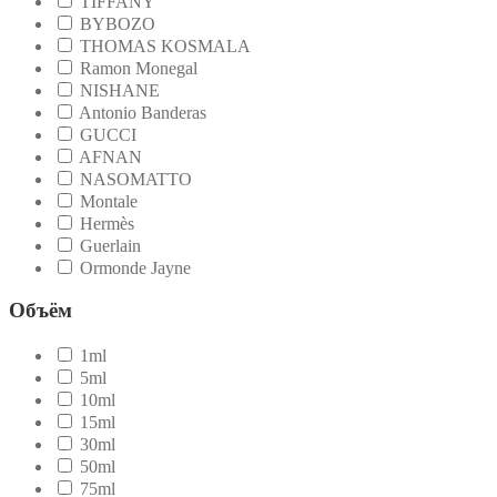
TIFFANY
BYBOZO
THOMAS KOSMALA
Ramon Monegal
NISHANE
Antonio Banderas
GUCCI
AFNAN
NASOMATTO
Montale
Hermès
Guerlain
Ormonde Jayne
Объём
1ml
5ml
10ml
15ml
30ml
50ml
75ml