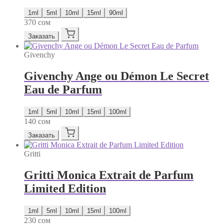
1ml
5ml
10ml
15ml
90ml
370
сом
Заказать
Givenchy
Givenchy Ange ou Démon Le Secret
Eau de Parfum
1ml
5ml
10ml
15ml
100ml
140
сом
Заказать
Gritti
Gritti Monica Extrait de Parfum
Limited Edition
1ml
5ml
10ml
15ml
100ml
230
сом