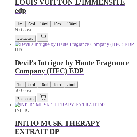
LOUIS VUITTON L’IMMENSITE
edp
1ml
5ml
10ml
15ml
100ml
600
сом
Заказать
HFC
Devil’s Intrigue by Haute Fragrance
Company (HFC) EDP
1ml
5ml
10ml
15ml
75ml
500
сом
Заказать
INITIO
INITIO MUSK THERAPY
EXTRAIT DP