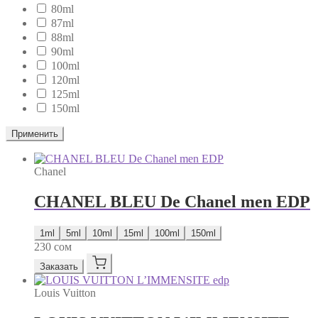
80ml
87ml
88ml
90ml
100ml
120ml
125ml
150ml
Применить
Chanel
CHANEL BLEU De Chanel men EDP
1ml
5ml
10ml
15ml
100ml
150ml
230
сом
Заказать
Louis Vuitton