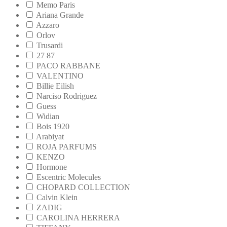
Memo Paris
Ariana Grande
Azzaro
Orlov
Trusardi
27 87
PACO RABBANE
VALENTINO
Billie Eilish
Narciso Rodriguez
Guess
Widian
Bois 1920
Arabiyat
ROJA PARFUMS
KENZO
Hormone
Escentric Molecules
CHOPARD COLLECTION
Calvin Klein
ZADIG
CAROLINA HERRERA