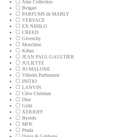
Attar Collection
Bvlgari
PARFUMS de MARLY
VERSACE
EX NIHILO
CREED
Givenchy
Moschino
Kilian
JEAN PAUL GAULTIER
JULIETTE
JO MALONE
Vilhelm Parfumerie
INITIO
LANVIN
Clive Christian
Dior
Gritti
XERJOFF
Byredo
MFK
Prada
Dolce & Gabbana