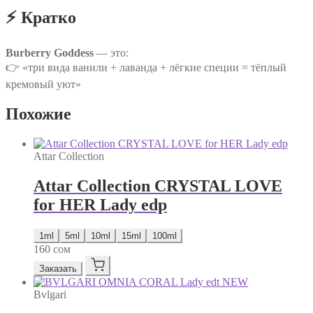
⚡ Кратко
Burberry Goddess
— это:
👉 «три вида ванили + лаванда + лёгкие специи = тёплый
кремовый уют»
Похожие
Attar Collection
Attar Collection CRYSTAL LOVE
for HER Lady edp
1ml
5ml
10ml
15ml
100ml
160
сом
Заказать
Bvlgari