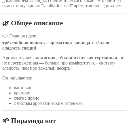
добавлением лаванды, специй и лёгкого какао. Это один из
самых популярных “vanilla-focused” ароматов последних лет.
🌿 Общее описание
👉 Главная идея:
трёхслойная ваниль + ароматная лаванда + тёплая
сладость специй
Аромат звучит как
мягкая, тёплая и светлая гурманика
, но
не перегруженная — больше про комфортную, «чистую»
сладость, чем про тяжёлый десерт.
Он ощущается:
ванильно
кремово
слегка пряно
с чистым ароматическим оттенком
🌱 Пирамида нот