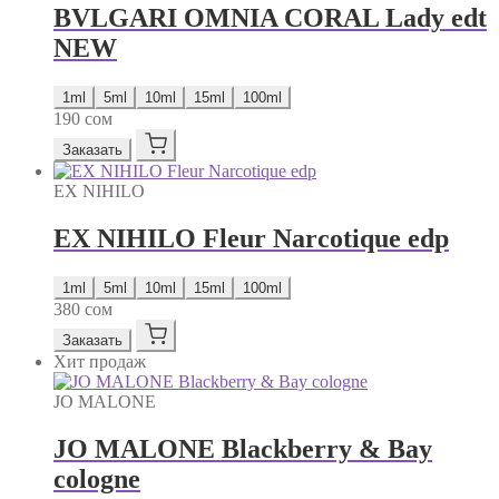
BVLGARI OMNIA CORAL Lady edt
NEW
1ml
5ml
10ml
15ml
100ml
190
сом
Заказать
EX NIHILO
EX NIHILO Fleur Narcotique edp
1ml
5ml
10ml
15ml
100ml
380
сом
Заказать
Хит продаж
JO MALONE
JO MALONE Blackberry & Bay
cologne