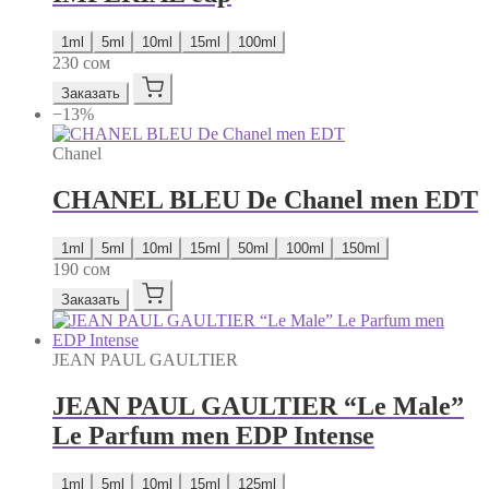
1ml
5ml
10ml
15ml
100ml
230
сом
Заказать
−13%
Chanel
CHANEL BLEU De Chanel men EDT
1ml
5ml
10ml
15ml
50ml
100ml
150ml
190
сом
Заказать
JEAN PAUL GAULTIER
JEAN PAUL GAULTIER “Le Male”
Le Parfum men EDP Intense
1ml
5ml
10ml
15ml
125ml