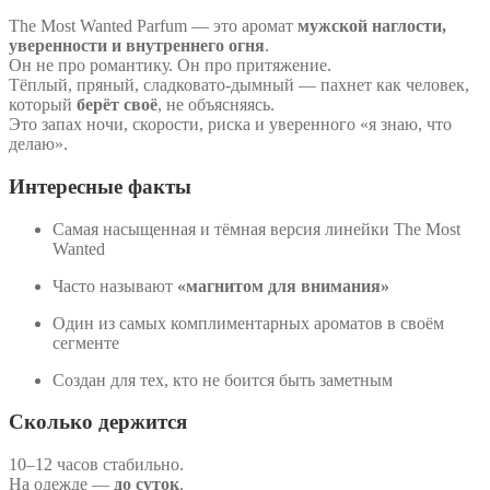
The Most Wanted Parfum — это аромат
мужской наглости,
уверенности и внутреннего огня
.
Он не про романтику. Он про притяжение.
Тёплый, пряный, сладковато-дымный — пахнет как человек,
который
берёт своё
, не объясняясь.
Это запах ночи, скорости, риска и уверенного «я знаю, что
делаю».
Интересные факты
Самая насыщенная и тёмная версия линейки The Most
Wanted
Часто называют
«магнитом для внимания»
Один из самых комплиментарных ароматов в своём
сегменте
Создан для тех, кто не боится быть заметным
Сколько держится
10–12 часов стабильно.
На одежде —
до суток
.