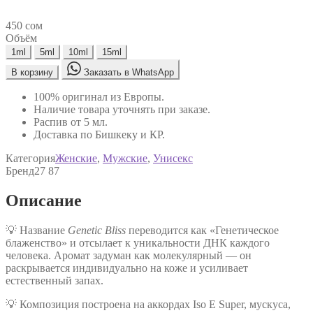
450
сом
Объём
1ml
5ml
10ml
15ml
В корзину
Заказать в WhatsApp
100% оригинал из Европы.
Наличие товара уточнять при заказе.
Распив от 5 мл.
Доставка по Бишкеку и КР.
Категория
Женские
,
Мужские
,
Унисекс
Бренд
27 87
Описание
💡 Название
Genetic Bliss
переводится как «Генетическое
блаженство» и отсылает к уникальности ДНК каждого
человека. Аромат задуман как молекулярный — он
раскрывается индивидуально на коже и усиливает
естественный запах.
💡 Композиция построена на аккордах Iso E Super, мускуса,