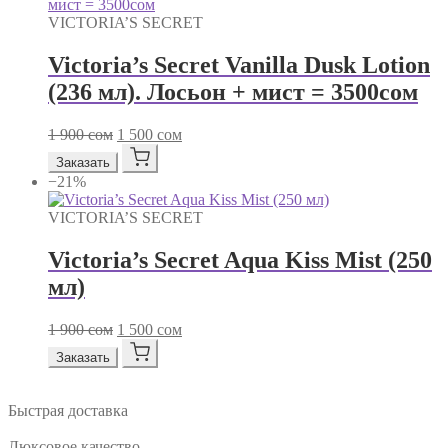
VICTORIA’S SECRET
Victoria’s Secret Vanilla Dusk Lotion
(236 мл). Лосьон + мист = 3500сом
Первоначальная
Текущая
1 900
сом
1 500
сом
цена
цена:
Заказать
составляла
1
−21%
1
500 сом.
900 сом.
VICTORIA’S SECRET
Victoria’s Secret Aqua Kiss Mist (250
мл)
Первоначальная
Текущая
1 900
сом
1 500
сом
цена
цена:
Заказать
составляла
1
1
500 сом.
900 сом.
Быстрая доставка
Люксовое качество