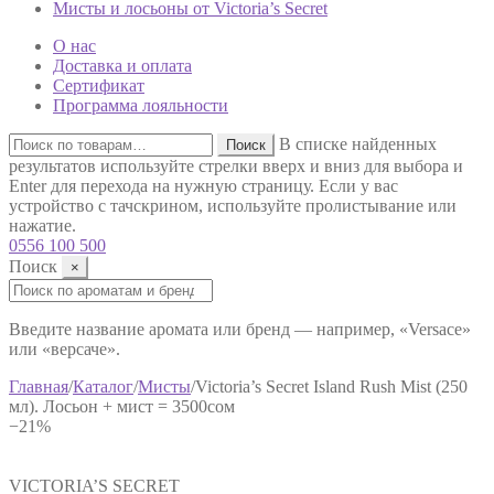
Мисты и лосьоны от Victoria’s Secret
О нас
Доставка и оплата
Сертификат
Программа лояльности
Искать:
В списке найденных
Поиск
результатов используйте стрелки вверх и вниз для выбора и
Enter для перехода на нужную страницу. Если у вас
устройство с тачскрином, используйте пролистывание или
нажатие.
0556 100 500
Поиск
×
Поиск:
Введите название аромата или бренд — например, «Versace»
или «версаче».
Главная
/
Каталог
/
Мисты
/
Victoria’s Secret Island Rush Mist (250
мл). Лосьон + мист = 3500сом
−21%
VICTORIA’S SECRET