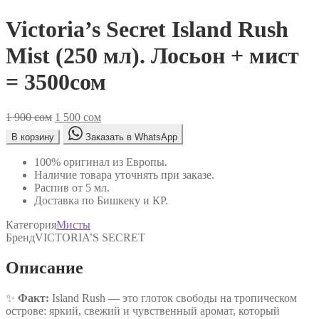
Victoria’s Secret Island Rush
Mist (250 мл). Лосьон + мист
= 3500сом
Первоначальная
Текущая
1 900
сом
1 500
сом
цена
цена:
В корзину
Заказать в WhatsApp
составляла
1
1
500 сом.
100% оригинал из Европы.
900 сом.
Наличие товара уточнять при заказе.
Распив от 5 мл.
Доставка по Бишкеку и КР.
Категория
Мисты
Бренд
VICTORIA’S SECRET
Описание
✨
Факт:
Island Rush — это глоток свободы на тропическом
острове: яркий, свежий и чувственный аромат, который