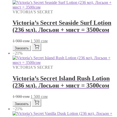
VICTORIA’S SECRET
Victoria’s Secret Seaside Surf Lotion
(236 мл). Лосьон + мист = 3500сом
Первоначальная
Текущая
1 900
сом
1 500
сом
цена
цена:
Заказать
составляла
1
−21%
1
500 сом.
900 сом.
VICTORIA’S SECRET
Victoria’s Secret Island Rush Lotion
(236 мл). Лосьон + мист = 3500сом
Первоначальная
Текущая
1 900
сом
1 500
сом
цена
цена:
Заказать
составляла
1
−21%
1
500 сом.
900 сом.