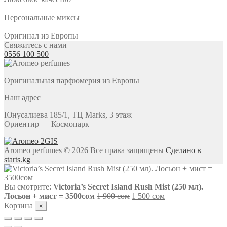
Персональные миксы
Оригинал из Европы
Свяжитесь с нами
0556 100 500
Оригинальная парфюмерия из Европы
Наш адрес
Юнусалиева 185/1, ТЦ Marks, 3 этаж
Ориентир — Космопарк
Aromeo perfumes
© 2026 Все права защищены
Сделано в
starts.kg
Вы смотрите:
Victoria’s Secret Island Rush Mist (250 мл).
Первоначальная
Текущая
Лосьон + мист = 3500сом
1 900
сом
1 500
сом
цена
цена:
Корзина
×
составляла
1
1
500 сом.