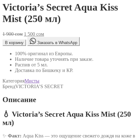
Victoria’s Secret Aqua Kiss
Mist (250 мл)
Первоначальная
Текущая
1 900
сом
1 500
сом
цена
цена:
В корзину
Заказать в WhatsApp
составляла
1
1
500 сом.
100% оригинал из Европы.
900 сом.
Наличие товара уточнять при заказе.
Распив от 5 мл.
Доставка по Бишкеку и КР.
Категория
Мисты
Бренд
VICTORIA’S SECRET
Описание
💧 Victoria’s Secret
Aqua Kiss Mist
(250
мл)
✨
Факт:
Aqua Kiss — это ощущение свежего дождя на коже в