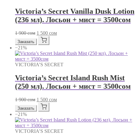
Victoria’s Secret Vanilla Dusk Lotion
(236 мл). Лосьон + мист = 3500сом
Первоначальная
Текущая
1 900
сом
1 500
сом
цена
цена:
Заказать
составляла
1
−21%
1
500 сом.
900 сом.
VICTORIA’S SECRET
Victoria’s Secret Island Rush Mist
(250 мл). Лосьон + мист = 3500сом
Первоначальная
Текущая
1 900
сом
1 500
сом
цена
цена:
Заказать
составляла
1
−21%
1
500 сом.
900 сом.
VICTORIA’S SECRET