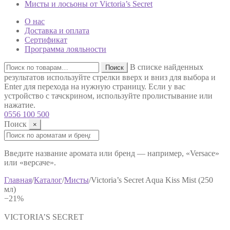
Мисты и лосьоны от Victoria’s Secret
О нас
Доставка и оплата
Сертификат
Программа лояльности
Искать:
В списке найденных
Поиск
результатов используйте стрелки вверх и вниз для выбора и
Enter для перехода на нужную страницу. Если у вас
устройство с тачскрином, используйте пролистывание или
нажатие.
0556 100 500
Поиск
×
Поиск:
Введите название аромата или бренд — например, «Versace»
или «версаче».
Главная
/
Каталог
/
Мисты
/
Victoria’s Secret Aqua Kiss Mist (250
мл)
−21%
VICTORIA’S SECRET