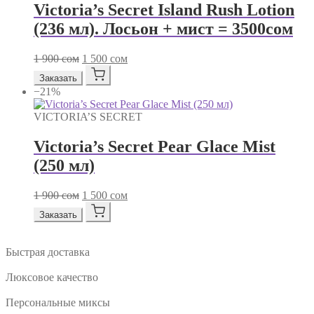
Victoria’s Secret Island Rush Lotion
(236 мл). Лосьон + мист = 3500сом
Первоначальная
Текущая
1 900
сом
1 500
сом
цена
цена:
Заказать
составляла
1
−21%
1
500 сом.
900 сом.
VICTORIA’S SECRET
Victoria’s Secret Pear Glace Mist
(250 мл)
Первоначальная
Текущая
1 900
сом
1 500
сом
цена
цена:
Заказать
составляла
1
1
500 сом.
900 сом.
Быстрая доставка
Люксовое качество
Персональные миксы