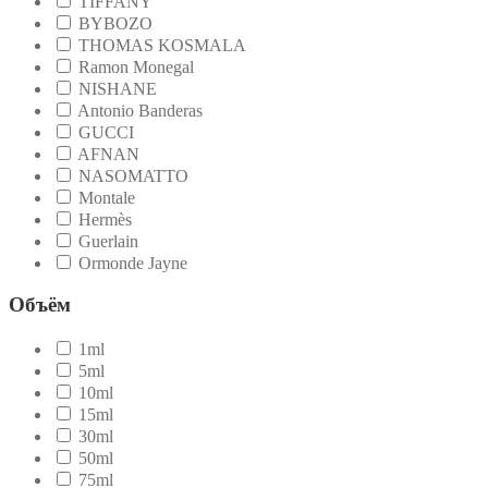
TIFFANY
BYBOZO
THOMAS KOSMALA
Ramon Monegal
NISHANE
Antonio Banderas
GUCCI
AFNAN
NASOMATTO
Montale
Hermès
Guerlain
Ormonde Jayne
Объём
1ml
5ml
10ml
15ml
30ml
50ml
75ml