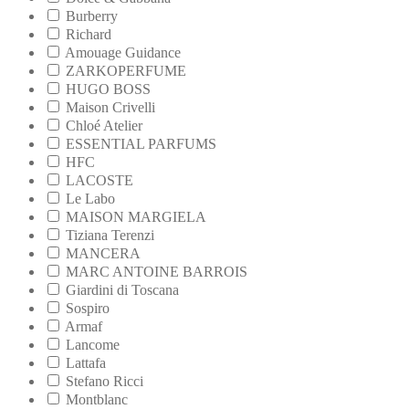
Burberry
Richard
Amouage Guidance
ZARKOPERFUME
HUGO BOSS
Maison Crivelli
Chloé Atelier
ESSENTIAL PARFUMS
HFC
LACOSTE
Le Labo
MAISON MARGIELA
Tiziana Terenzi
MANCERA
MARC ANTOINE BARROIS
Giardini di Toscana
Sospiro
Armaf
Lancome
Lattafa
Stefano Ricci
Montblanc