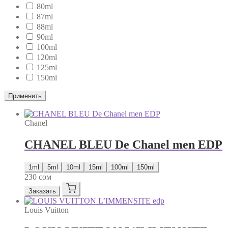
80ml
87ml
88ml
90ml
100ml
120ml
125ml
150ml
Применить
Chanel
CHANEL BLEU De Chanel men EDP
1ml
5ml
10ml
15ml
100ml
150ml
230
сом
Заказать
Louis Vuitton