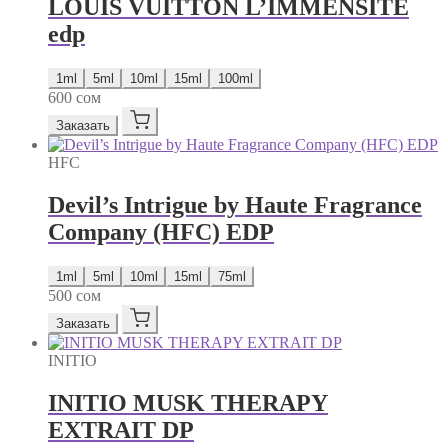
LOUIS VUITTON L’IMMENSITE
edp
1ml
5ml
10ml
15ml
100ml
600
сом
Заказать
HFC
Devil’s Intrigue by Haute Fragrance
Company (HFC) EDP
1ml
5ml
10ml
15ml
75ml
500
сом
Заказать
INITIO
INITIO MUSK THERAPY
EXTRAIT DP