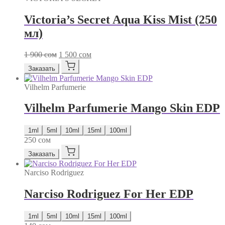
Victoria’s Secret Aqua Kiss Mist (250
мл)
Первоначальная
Текущая
1 900
сом
1 500
сом
цена
цена:
Заказать
составляла
1
1
500 сом.
Vilhelm Parfumerie
900 сом.
Vilhelm Parfumerie Mango Skin EDP
1ml
5ml
10ml
15ml
100ml
250
сом
Заказать
Narciso Rodriguez
Narciso Rodriguez For Her EDP
1ml
5ml
10ml
15ml
100ml