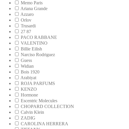
Memo Paris
Ariana Grande
Azzaro
Orlov
Trusardi
27 87
PACO RABBANE
VALENTINO
Billie Eilish
Narciso Rodriguez
Guess
Widian
Bois 1920
Arabiyat
ROJA PARFUMS
KENZO
Hormone
Escentric Molecules
CHOPARD COLLECTION
Calvin Klein
ZADIG
CAROLINA HERRERA