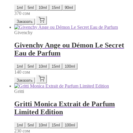
1ml
5ml
10ml
15ml
90ml
370
сом
Заказать
Givenchy
Givenchy Ange ou Démon Le Secret
Eau de Parfum
1ml
5ml
10ml
15ml
100ml
140
сом
Заказать
Gritti
Gritti Monica Extrait de Parfum
Limited Edition
1ml
5ml
10ml
15ml
100ml
230
сом