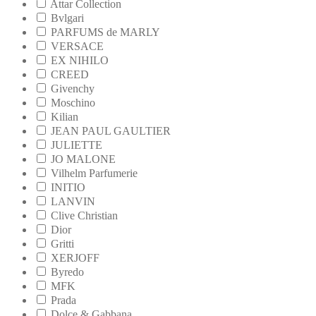
Attar Collection
Bvlgari
PARFUMS de MARLY
VERSACE
EX NIHILO
CREED
Givenchy
Moschino
Kilian
JEAN PAUL GAULTIER
JULIETTE
JO MALONE
Vilhelm Parfumerie
INITIO
LANVIN
Clive Christian
Dior
Gritti
XERJOFF
Byredo
MFK
Prada
Dolce & Gabbana