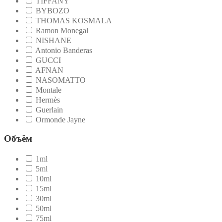
TIFFANY
BYBOZO
THOMAS KOSMALA
Ramon Monegal
NISHANE
Antonio Banderas
GUCCI
AFNAN
NASOMATTO
Montale
Hermès
Guerlain
Ormonde Jayne
Объём
1ml
5ml
10ml
15ml
30ml
50ml
75ml