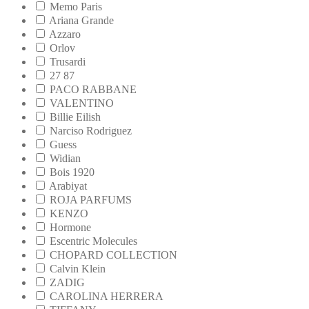
Memo Paris
Ariana Grande
Azzaro
Orlov
Trusardi
27 87
PACO RABBANE
VALENTINO
Billie Eilish
Narciso Rodriguez
Guess
Widian
Bois 1920
Arabiyat
ROJA PARFUMS
KENZO
Hormone
Escentric Molecules
CHOPARD COLLECTION
Calvin Klein
ZADIG
CAROLINA HERRERA