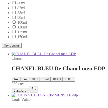
80ml
87ml
88ml
90ml
100ml
120ml
125ml
150ml
Применить
Chanel
CHANEL BLEU De Chanel men EDP
1ml
5ml
10ml
15ml
100ml
150ml
230
сом
Заказать
Louis Vuitton