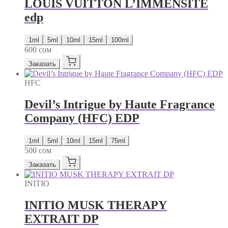
LOUIS VUITTON L’IMMENSITE
edp
1ml
5ml
10ml
15ml
100ml
600
сом
Заказать
HFC
Devil’s Intrigue by Haute Fragrance
Company (HFC) EDP
1ml
5ml
10ml
15ml
75ml
500
сом
Заказать
INITIO
INITIO MUSK THERAPY
EXTRAIT DP