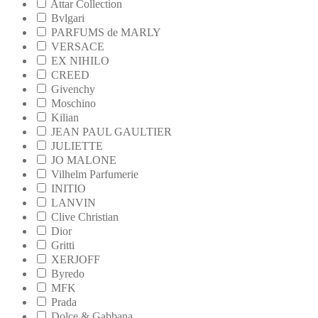
Attar Collection
Bvlgari
PARFUMS de MARLY
VERSACE
EX NIHILO
CREED
Givenchy
Moschino
Kilian
JEAN PAUL GAULTIER
JULIETTE
JO MALONE
Vilhelm Parfumerie
INITIO
LANVIN
Clive Christian
Dior
Gritti
XERJOFF
Byredo
MFK
Prada
Dolce & Gabbana