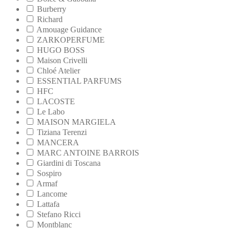
Burberry
Richard
Amouage Guidance
ZARKOPERFUME
HUGO BOSS
Maison Crivelli
Chloé Atelier
ESSENTIAL PARFUMS
HFC
LACOSTE
Le Labo
MAISON MARGIELA
Tiziana Terenzi
MANCERA
MARC ANTOINE BARROIS
Giardini di Toscana
Sospiro
Armaf
Lancome
Lattafa
Stefano Ricci
Montblanc