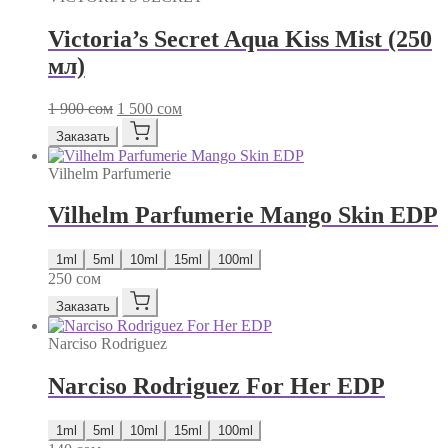
Victoria’s Secret Aqua Kiss Mist (250
мл)
Первоначальная
Текущая
1 900
сом
1 500
сом
цена
цена:
Заказать
составляла
1
1
500 сом.
Vilhelm Parfumerie
900 сом.
Vilhelm Parfumerie Mango Skin EDP
1ml
5ml
10ml
15ml
100ml
250
сом
Заказать
Narciso Rodriguez
Narciso Rodriguez For Her EDP
1ml
5ml
10ml
15ml
100ml