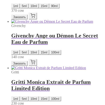
1ml
5ml
10ml
15ml
90ml
370
сом
Заказать
Givenchy
Givenchy Ange ou Démon Le Secret
Eau de Parfum
1ml
5ml
10ml
15ml
100ml
140
сом
Заказать
Gritti
Gritti Monica Extrait de Parfum
Limited Edition
1ml
5ml
10ml
15ml
100ml
230
сом