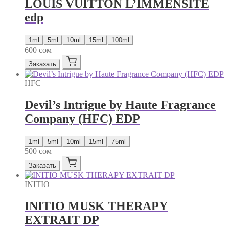
LOUIS VUITTON L’IMMENSITE
edp
1ml
5ml
10ml
15ml
100ml
600
сом
Заказать
HFC
Devil’s Intrigue by Haute Fragrance
Company (HFC) EDP
1ml
5ml
10ml
15ml
75ml
500
сом
Заказать
INITIO
INITIO MUSK THERAPY
EXTRAIT DP