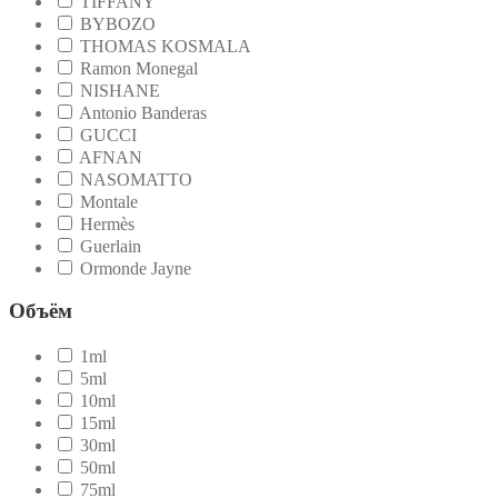
TIFFANY
BYBOZO
THOMAS KOSMALA
Ramon Monegal
NISHANE
Antonio Banderas
GUCCI
AFNAN
NASOMATTO
Montale
Hermès
Guerlain
Ormonde Jayne
Объём
1ml
5ml
10ml
15ml
30ml
50ml
75ml