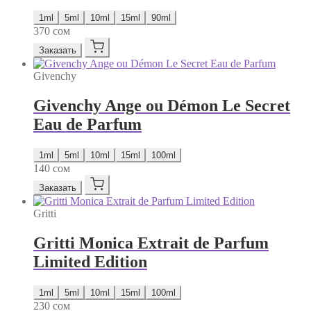
1ml
5ml
10ml
15ml
90ml
370
сом
Заказать
Givenchy
Givenchy Ange ou Démon Le Secret
Eau de Parfum
1ml
5ml
10ml
15ml
100ml
140
сом
Заказать
Gritti
Gritti Monica Extrait de Parfum
Limited Edition
1ml
5ml
10ml
15ml
100ml
230
сом