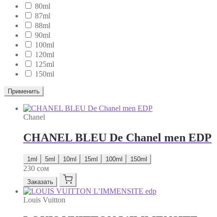
80ml
87ml
88ml
90ml
100ml
120ml
125ml
150ml
Применить
Chanel
CHANEL BLEU De Chanel men EDP
1ml
5ml
10ml
15ml
100ml
150ml
230
сом
Заказать
Louis Vuitton