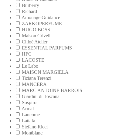
Burberry
Richard
Amouage Guidance
ZARKOPERFUME
HUGO BOSS
Maison Crivelli
Chloé Atelier
ESSENTIAL PARFUMS
HFC
LACOSTE
Le Labo
MAISON MARGIELA
Tiziana Terenzi
MANCERA
MARC ANTOINE BARROIS
Giardini di Toscana
Sospiro
Armaf
Lancome
Lattafa
Stefano Ricci
Montblanc