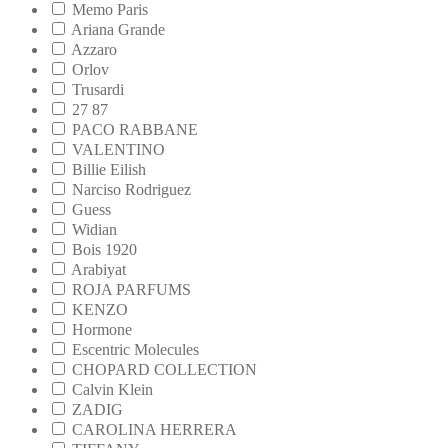
Memo Paris
Ariana Grande
Azzaro
Orlov
Trusardi
27 87
PACO RABBANE
VALENTINO
Billie Eilish
Narciso Rodriguez
Guess
Widian
Bois 1920
Arabiyat
ROJA PARFUMS
KENZO
Hormone
Escentric Molecules
CHOPARD COLLECTION
Calvin Klein
ZADIG
CAROLINA HERRERA