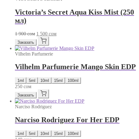
Victoria’s Secret Aqua Kiss Mist (250
мл)
Первоначальная
Текущая
1 900
сом
1 500
сом
цена
цена:
Заказать
составляла
1
1
500 сом.
Vilhelm Parfumerie
900 сом.
Vilhelm Parfumerie Mango Skin EDP
1ml
5ml
10ml
15ml
100ml
250
сом
Заказать
Narciso Rodriguez
Narciso Rodriguez For Her EDP
1ml
5ml
10ml
15ml
100ml