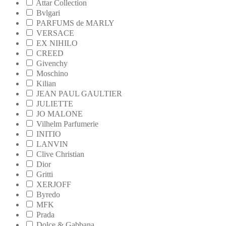
Attar Collection
Bvlgari
PARFUMS de MARLY
VERSACE
EX NIHILO
CREED
Givenchy
Moschino
Kilian
JEAN PAUL GAULTIER
JULIETTE
JO MALONE
Vilhelm Parfumerie
INITIO
LANVIN
Clive Christian
Dior
Gritti
XERJOFF
Byredo
MFK
Prada
Dolce & Gabbana