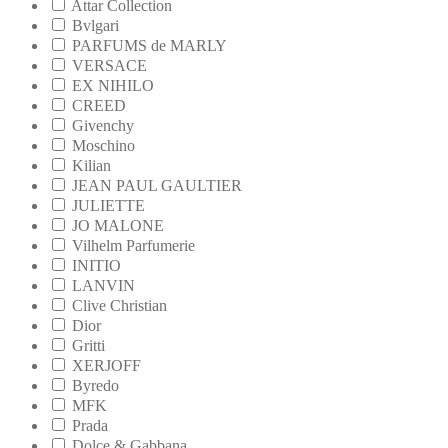
Attar Collection
Bvlgari
PARFUMS de MARLY
VERSACE
EX NIHILO
CREED
Givenchy
Moschino
Kilian
JEAN PAUL GAULTIER
JULIETTE
JO MALONE
Vilhelm Parfumerie
INITIO
LANVIN
Clive Christian
Dior
Gritti
XERJOFF
Byredo
MFK
Prada
Dolce & Gabbana