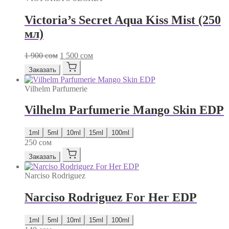
Victoria’s Secret Aqua Kiss Mist (250
мл)
Первоначальная
Текущая
1 900
сом
1 500
сом
цена
цена:
Заказать
составляла
1
1
500 сом.
Vilhelm Parfumerie
900 сом.
Vilhelm Parfumerie Mango Skin EDP
1ml
5ml
10ml
15ml
100ml
250
сом
Заказать
Narciso Rodriguez
Narciso Rodriguez For Her EDP
1ml
5ml
10ml
15ml
100ml