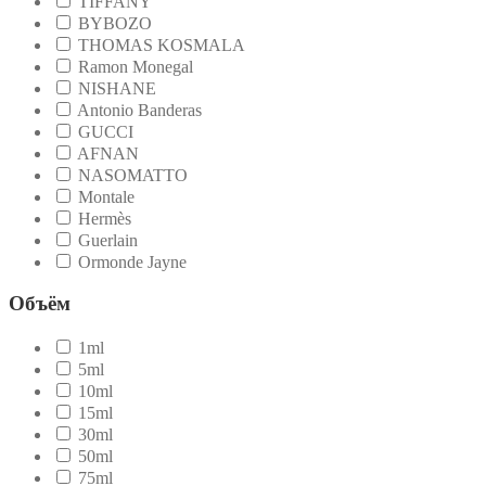
TIFFANY
BYBOZO
THOMAS KOSMALA
Ramon Monegal
NISHANE
Antonio Banderas
GUCCI
AFNAN
NASOMATTO
Montale
Hermès
Guerlain
Ormonde Jayne
Объём
1ml
5ml
10ml
15ml
30ml
50ml
75ml