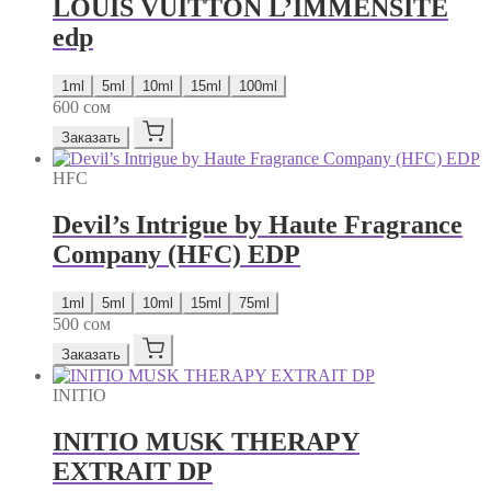
LOUIS VUITTON L’IMMENSITE
edp
1ml
5ml
10ml
15ml
100ml
600
сом
Заказать
HFC
Devil’s Intrigue by Haute Fragrance
Company (HFC) EDP
1ml
5ml
10ml
15ml
75ml
500
сом
Заказать
INITIO
INITIO MUSK THERAPY
EXTRAIT DP