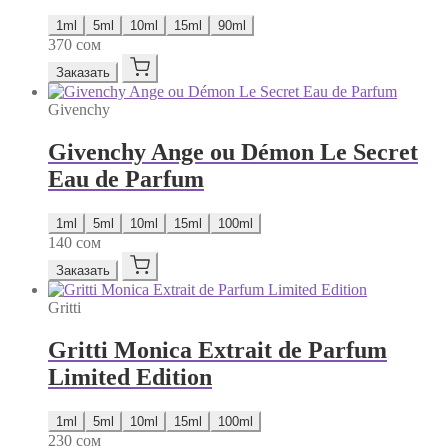
1ml
5ml
10ml
15ml
90ml
370
сом
Заказать
Givenchy
Givenchy Ange ou Démon Le Secret
Eau de Parfum
1ml
5ml
10ml
15ml
100ml
140
сом
Заказать
Gritti
Gritti Monica Extrait de Parfum
Limited Edition
1ml
5ml
10ml
15ml
100ml
230
сом