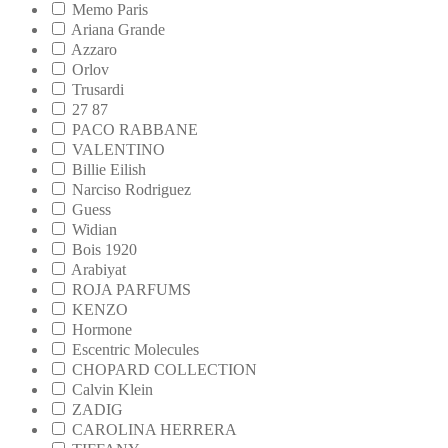
Memo Paris
Ariana Grande
Azzaro
Orlov
Trusardi
27 87
PACO RABBANE
VALENTINO
Billie Eilish
Narciso Rodriguez
Guess
Widian
Bois 1920
Arabiyat
ROJA PARFUMS
KENZO
Hormone
Escentric Molecules
CHOPARD COLLECTION
Calvin Klein
ZADIG
CAROLINA HERRERA