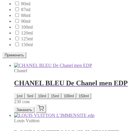
80ml
87ml
88ml
90ml
100ml
120ml
125ml
150ml
Применить
Chanel
CHANEL BLEU De Chanel men EDP
1ml
5ml
10ml
15ml
100ml
150ml
230
сом
Заказать
Louis Vuitton