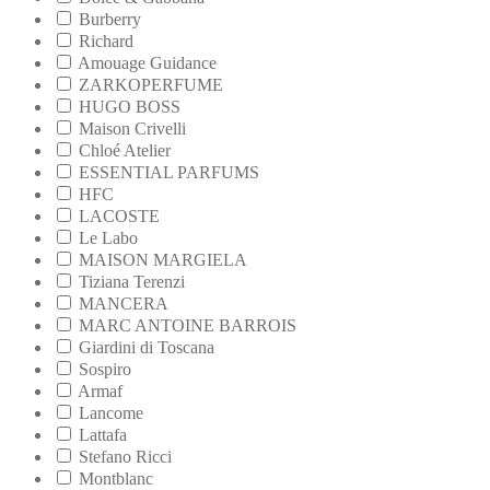
Burberry
Richard
Amouage Guidance
ZARKOPERFUME
HUGO BOSS
Maison Crivelli
Chloé Atelier
ESSENTIAL PARFUMS
HFC
LACOSTE
Le Labo
MAISON MARGIELA
Tiziana Terenzi
MANCERA
MARC ANTOINE BARROIS
Giardini di Toscana
Sospiro
Armaf
Lancome
Lattafa
Stefano Ricci
Montblanc