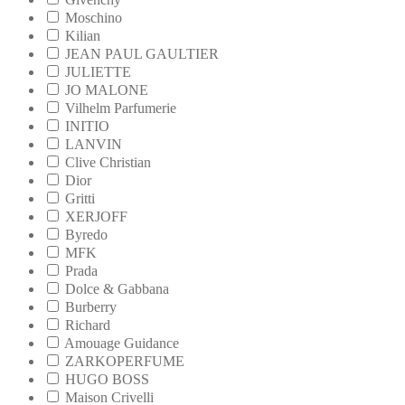
Moschino
Kilian
JEAN PAUL GAULTIER
JULIETTE
JO MALONE
Vilhelm Parfumerie
INITIO
LANVIN
Clive Christian
Dior
Gritti
XERJOFF
Byredo
MFK
Prada
Dolce & Gabbana
Burberry
Richard
Amouage Guidance
ZARKOPERFUME
HUGO BOSS
Maison Crivelli