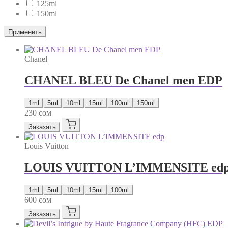
125ml
150ml
Применить
Chanel
CHANEL BLEU De Chanel men EDP
1ml
5ml
10ml
15ml
100ml
150ml
230
сом
Заказать
Louis Vuitton
LOUIS VUITTON L’IMMENSITE ed
1ml
5ml
10ml
15ml
100ml
600
сом
Заказать