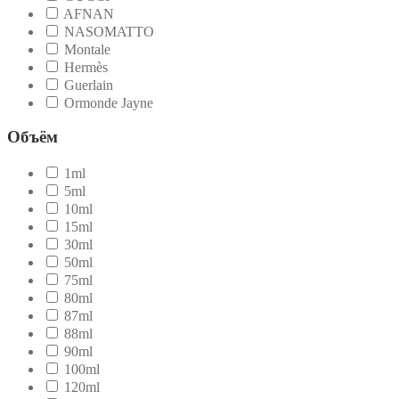
AFNAN
NASOMATTO
Montale
Hermès
Guerlain
Ormonde Jayne
Объём
1ml
5ml
10ml
15ml
30ml
50ml
75ml
80ml
87ml
88ml
90ml
100ml
120ml