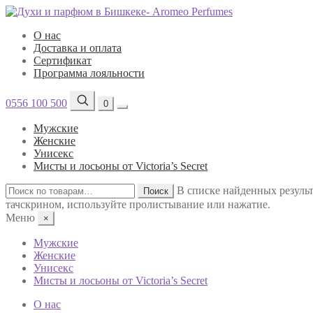
О нас
Доставка и оплата
Сертификат
Программа лояльности
0556 100 500
0
Мужские
Женские
Унисекс
Мисты и лосьоны от Victoria’s Secret
Искать:
В списке найденных результ
Поиск
тачскрином, используйте пролистывание или нажатие.
Меню
×
Мужские
Женские
Унисекс
Мисты и лосьоны от Victoria’s Secret
О нас