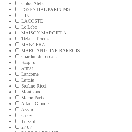
Chloé Atelier
ESSENTIAL PARFUMS
HFC
LACOSTE
Le Labo
MAISON MARGIELA
Tiziana Terenzi
MANCERA
MARC ANTOINE BARROIS
Giardini di Toscana
Sospiro
Armaf
Lancome
Lattafa
Stefano Ricci
Montblanc
Memo Paris
Ariana Grande
Azzaro
Orlov
Trusardi
27 87