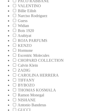
PACO RABBANE
VALENTINO
Billie Eilish
Narciso Rodriguez
Guess
Widian
Bois 1920
Arabiyat
ROJA PARFUMS
KENZO
Hormone
Escentric Molecules
CHOPARD COLLECTION
Calvin Klein
ZADIG
CAROLINA HERRERA
TIFFANY
BYBOZO
THOMAS KOSMALA
Ramon Monegal
NISHANE
Antonio Banderas
GUCCI